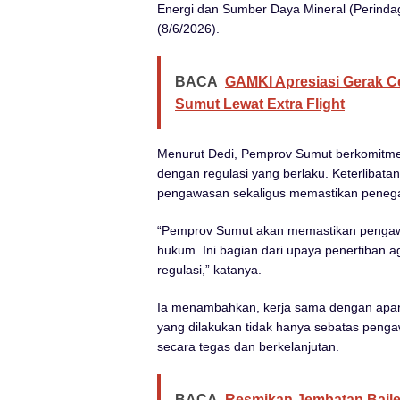
Energi dan Sumber Daya Mineral (Perind
(8/6/2026).
BACA
GAMKI Apresiasi Gerak C
Sumut Lewat Extra Flight
Menurut Dedi, Pemprov Sumut berkomitmen
dengan regulasi yang berlaku. Keterlibat
pengawasan sekaligus memastikan penega
“Pemprov Sumut akan memastikan pengawa
hukum. Ini bagian dari upaya penertiban a
regulasi,” katanya.
Ia menambahkan, kerja sama dengan apar
yang dilakukan tidak hanya sebatas peng
secara tegas dan berkelanjutan.
BACA
Resmikan Jembatan Baile