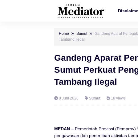
Disclaime
Home
Sumut
Gandeng Aparat Penegak
Tambang Ilegal
Gandeng Aparat Pe
Sumut Perkuat Pen
Tambang Ilegal
8 Juni 2026
Sumut
18 views
MEDAN
– Pemerintah Provinsi (Pemprov)
pengawasan dan penertiban aktivitas ta