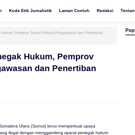
r
Kode Etik Jurnalistik
Laman Contoh
Redaksi
Tentan
Pop
 Hukum, Pemprov Sumut Perkuat Pengawasan dan Penertiban
negak Hukum, Pemprov
gawasan dan Penertiban
 Sumatera Utara (Sumut) terus memperkuat upaya
mbang ilegal dengan menggandeng aparat penegak hukum