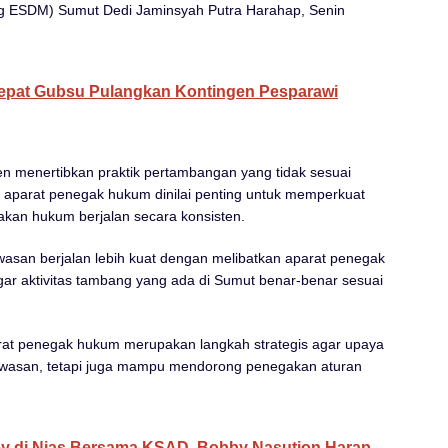
ag ESDM) Sumut Dedi Jaminsyah Putra Harahap, Senin
epat Gubsu Pulangkan Kontingen Pesparawi
 menertibkan praktik pertambangan yang tidak sesuai
an aparat penegak hukum dinilai penting untuk memperkuat
kan hukum berjalan secara konsisten.
san berjalan lebih kuat dengan melibatkan aparat penegak
gar aktivitas tambang yang ada di Sumut benar-benar sesuai
at penegak hukum merupakan langkah strategis agar upaya
awasan, tetapi juga mampu mendorong penegakan aturan
y di Nias Bersama KSAD, Bobby Nasution Harap