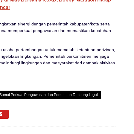
ancar
ngkatkan sinergi dengan pemerintah kabupaten/kota serta
 guna memperkuat pengawasan dan memastikan kepatuhan
 usaha pertambangan untuk mematuhi ketentuan perizinan,
pengelolaan lingkungan. Pemerintah berkomitmen menjaga
melindungi lingkungan dan masyarakat dari dampak aktivitas
Sumut Perkuat Pengawasan dan Penertiban Tambang Ilegal