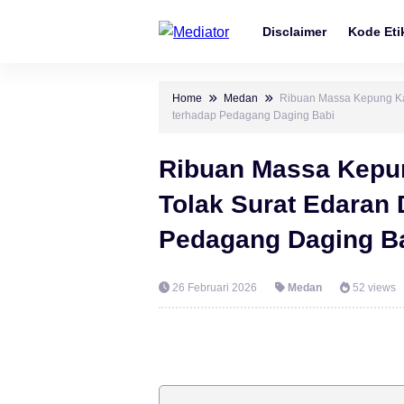
Disclaimer
Kode Etik
Home
Medan
Ribuan Massa Kepung Kant
terhadap Pedagang Daging Babi
Ribuan Massa Kepun
Tolak Surat Edaran D
Pedagang Daging B
26 Februari 2026
Medan
52 views