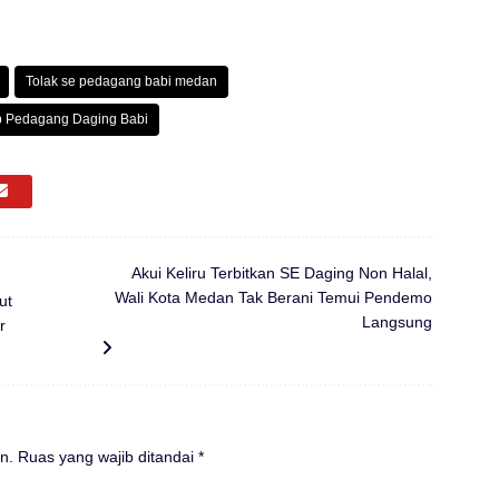
Tolak se pedagang babi medan
dap Pedagang Daging Babi
Akui Keliru Terbitkan SE Daging Non Halal,
Wali Kota Medan Tak Berani Temui Pendemo
ut
Langsung
r
n.
Ruas yang wajib ditandai
*