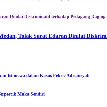
aran Dinilai Diskriminatif terhadap Pedagang Daging
dan, Tolak Surat Edaran Dinilai Diskrimi
an Istimewa dalam Kasus Febrie Adriansyah
erpercik Muka Sendiri