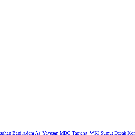
Asuhan Bani Adam As
,
Yayasan MBG Tapteng
,
WKI Sumut Desak Komi