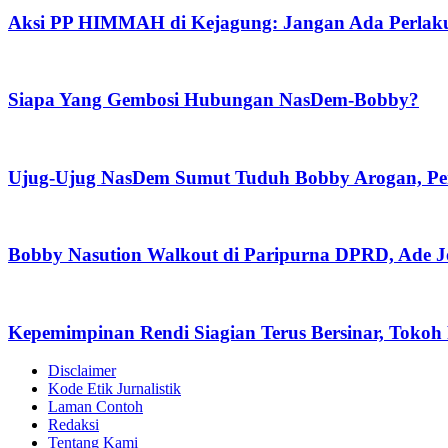
Aksi PP HIMMAH di Kejagung: Jangan Ada Perlaku
Siapa Yang Gembosi Hubungan NasDem-Bobby?
Ujug-Ujug NasDem Sumut Tuduh Bobby Arogan, Pe
Bobby Nasution Walkout di Paripurna DPRD, Ade J
Kepemimpinan Rendi Siagian Terus Bersinar, Tok
Disclaimer
Kode Etik Jurnalistik
Laman Contoh
Redaksi
Tentang Kami