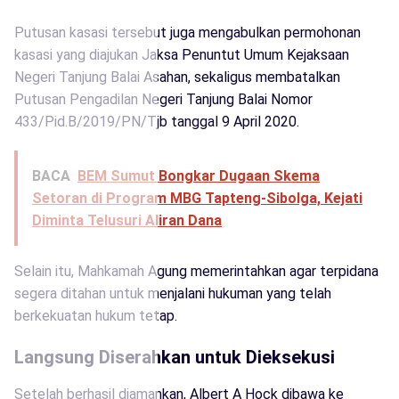
Putusan kasasi tersebut juga mengabulkan permohonan
kasasi yang diajukan Jaksa Penuntut Umum Kejaksaan
Negeri Tanjung Balai Asahan, sekaligus membatalkan
Putusan Pengadilan Negeri Tanjung Balai Nomor
433/Pid.B/2019/PN/Tjb tanggal 9 April 2020.
BACA
BEM Sumut Bongkar Dugaan Skema
Setoran di Program MBG Tapteng-Sibolga, Kejati
Diminta Telusuri Aliran Dana
Selain itu, Mahkamah Agung memerintahkan agar terpidana
segera ditahan untuk menjalani hukuman yang telah
berkekuatan hukum tetap.
Langsung Diserahkan untuk Dieksekusi
Setelah berhasil diamankan, Albert A Hock dibawa ke