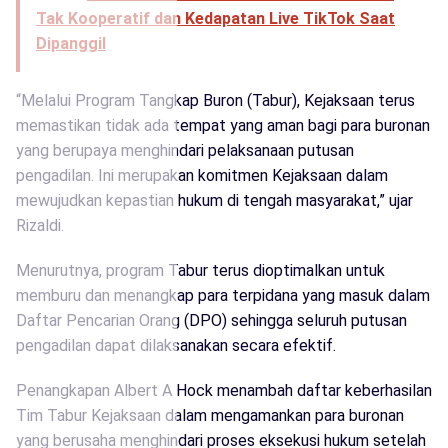
Tak Kooperatif dan Kedapatan Live TikTok Saat
Dipanggil
“Melalui Program Tangkap Buron (Tabur), Kejaksaan terus
memastikan tidak ada tempat yang aman bagi para buronan
yang berupaya menghindari pelaksanaan putusan
pengadilan. Ini merupakan komitmen Kejaksaan dalam
mewujudkan kepastian hukum di tengah masyarakat,” ujar
Rizaldi.
Menurutnya, program Tabur terus dioptimalkan untuk
memburu dan menangkap para terpidana yang masuk dalam
Daftar Pencarian Orang (DPO) sehingga seluruh putusan
pengadilan dapat dilaksanakan secara efektif.
Penangkapan Albert A Hock menambah daftar keberhasilan
Tim Tabur Kejaksaan dalam mengamankan para buronan
yang berusaha menghindari proses eksekusi hukum setelah