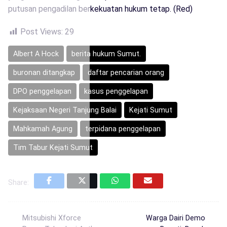
putusan pengadilan berkekuatan hukum tetap. (Red)
Post Views:
29
Albert A Hock
berita hukum Sumut.
buronan ditangkap
daftar pencarian orang
DPO penggelapan
kasus penggelapan
Kejaksaan Negeri Tanjung Balai
Kejati Sumut
Mahkamah Agung
terpidana penggelapan
Tim Tabur Kejati Sumut
Share:
Mitsubishi Xforce
Warga Dairi Demo