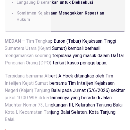
Langsung Diserahkan untuk Dieksekusi
Komitmen Kejaksaan Menegakkan Kepastian
Hukum
MEDAN
– Tim Tangkap Buron (Tabur) Kejaksaan Tinggi
Sumatera Utara (Kejati Sumut) kembali berhasil
mengamankan seorang terpidana yang masuk dalam Daftar
Pencarian Orang (DPO) terkait kasus penggelapan.
Terpidana bernama Albert A Hock ditangkap oleh Tim
Intelijen Kejati Sumut bersama Tim Intelijen Kejaksaan
Negeri (Kejari) Tanjung Balai pada Jumat (5/6/2026) sekitar
pukul 10.00 WIB di kediamannya yang berada di Jalan
Muchtar Nomor 73, Lingkungan III, Kelurahan Tanjung Balai
Kota I, Kecamatan Tanjung Balai Selatan, Kota Tanjung
Balai.