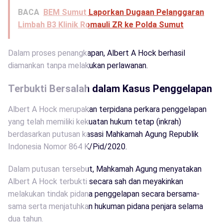
BACA
BEM Sumut Laporkan Dugaan Pelanggaran
Limbah B3 Klinik Romauli ZR ke Polda Sumut
Dalam proses penangkapan, Albert A Hock berhasil
diamankan tanpa melakukan perlawanan.
Terbukti Bersalah dalam Kasus Penggelapan
Albert A Hock merupakan terpidana perkara penggelapan
yang telah memiliki kekuatan hukum tetap (inkrah)
berdasarkan putusan kasasi Mahkamah Agung Republik
Indonesia Nomor 864 K/Pid/2020.
Dalam putusan tersebut, Mahkamah Agung menyatakan
Albert A Hock terbukti secara sah dan meyakinkan
melakukan tindak pidana penggelapan secara bersama-
sama serta menjatuhkan hukuman pidana penjara selama
dua tahun.