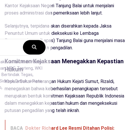
Kantor Kejaksaan Negeri Tanjung Balai untuk menjalani
proses administrasi dan pemeriksaan lebih lanjut.
Selanjutnya, terpidana akan diserahkan kepada Jaksa
Penuntut Umum untuk dieksekusi ke Lembaga
Pemasyarakatan (Lapas) Tanjung Balai guna menjalani masa
pidana sesuai putusan pengadilan.
Komitmen Kejaksaan Menegakkan Kepastian
Hukum
Kepala Seksi Penerangan Hukum Kejati Sumut, Rizaldi,
menegaskan bahwa keberhasilan penangkapan tersebut
merupakan bentuk komitmen Kejaksaan Republik Indonesia
dalam menegakkan kepastian hukum dan mengeksekusi
putusan pengadilan yang telah inkrah.
BACA
Dokter Richard Lee Resmi Ditahan Polisi: