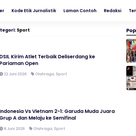
er
Kode Etik Jurnalistik
Laman Contoh
Redaksi
Te
tegori:
Sport
Pop
DSIL Kirim Atlet Terbaik Deliserdang ke
Pariaman Open
22 Juni 2026
Olahraga
,
Sport
Indonesia Vs Vietnam 2-1: Garuda Muda Juara
Grup A dan Melaju ke Semifinal
8 Juni 2026
Olahraga
,
Sport