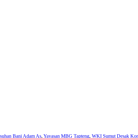
Asuhan Bani Adam As
,
Yayasan MBG Tapteng
,
WKI Sumut Desak Komi