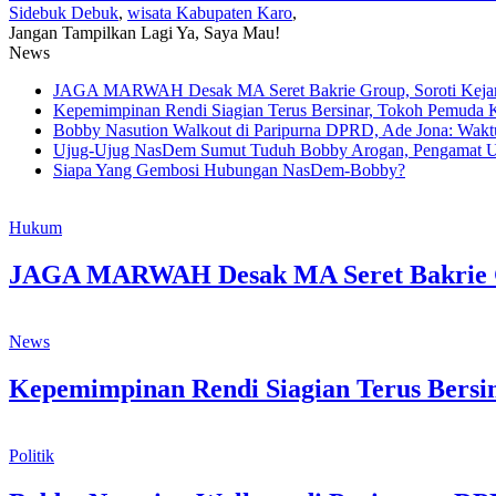
Sidebuk Debuk
,
wisata Kabupaten Karo
,
Jangan Tampilkan Lagi
Ya, Saya Mau!
News
JAGA MARWAH Desak MA Seret Bakrie Group, Soroti Kejan
Kepemimpinan Rendi Siagian Terus Bersinar, Tokoh Pemud
Bobby Nasution Walkout di Paripurna DPRD, Ade Jona: Waktu
Ujug-Ujug NasDem Sumut Tuduh Bobby Arogan, Pengamat U
Siapa Yang Gembosi Hubungan NasDem-Bobby?
Hukum
JAGA MARWAH Desak MA Seret Bakrie Gr
News
Kepemimpinan Rendi Siagian Terus Bers
Politik