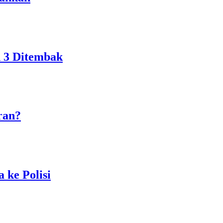
n 3 Ditembak
ran?
 ke Polisi