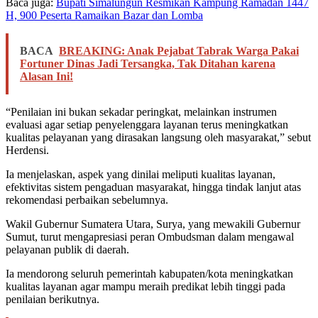
Baca juga:
Bupati Simalungun Resmikan Kampung Ramadan 1447
H, 900 Peserta Ramaikan Bazar dan Lomba
BACA
BREAKING: Anak Pejabat Tabrak Warga Pakai
Fortuner Dinas Jadi Tersangka, Tak Ditahan karena
Alasan Ini!
“Penilaian ini bukan sekadar peringkat, melainkan instrumen
evaluasi agar setiap penyelenggara layanan terus meningkatkan
kualitas pelayanan yang dirasakan langsung oleh masyarakat,” sebut
Herdensi.
Ia menjelaskan, aspek yang dinilai meliputi kualitas layanan,
efektivitas sistem pengaduan masyarakat, hingga tindak lanjut atas
rekomendasi perbaikan sebelumnya.
Wakil Gubernur Sumatera Utara, Surya, yang mewakili Gubernur
Sumut, turut mengapresiasi peran Ombudsman dalam mengawal
pelayanan publik di daerah.
Ia mendorong seluruh pemerintah kabupaten/kota meningkatkan
kualitas layanan agar mampu meraih predikat lebih tinggi pada
penilaian berikutnya.