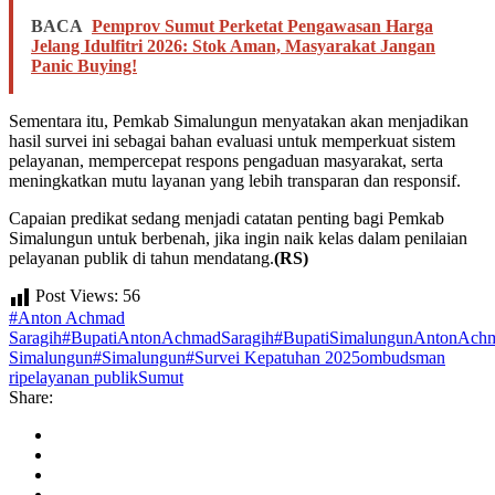
BACA
Pemprov Sumut Perketat Pengawasan Harga
Jelang Idulfitri 2026: Stok Aman, Masyarakat Jangan
Panic Buying!
Sementara itu, Pemkab Simalungun menyatakan akan menjadikan
hasil survei ini sebagai bahan evaluasi untuk memperkuat sistem
pelayanan, mempercepat respons pengaduan masyarakat, serta
meningkatkan mutu layanan yang lebih transparan dan responsif.
Capaian predikat sedang menjadi catatan penting bagi Pemkab
Simalungun untuk berbenah, jika ingin naik kelas dalam penilaian
pelayanan publik di tahun mendatang.
(RS)
Post Views:
56
#Anton Achmad
Saragih
#BupatiAntonAchmadSaragih
#BupatiSimalungunAntonAchm
Simalungun
#Simalungun
#Survei Kepatuhan 2025
ombudsman
ri
pelayanan publik
Sumut
Share: