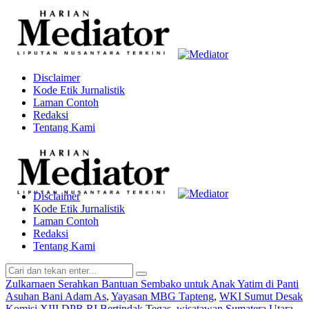
Disclaimer
Kode Etik Jurnalistik
Laman Contoh
Redaksi
Tentang Kami
Disclaimer
Kode Etik Jurnalistik
Laman Contoh
Redaksi
Tentang Kami
Zulkarnaen Serahkan Bantuan Sembako untuk Anak Yatim di Panti
Asuhan Bani Adam As
,
Yayasan MBG Tapteng
,
WKI Sumut Desak
Komisi XIII DPR RI Bertindak Tegas
,
wisatawan Sumatera Utara
,