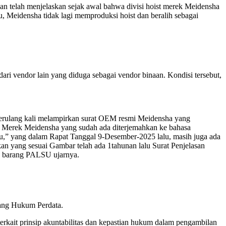
n telah menjelaskan sejak awal bahwa divisi hoist merek Meidensha
u, Meidensha tidak lagi memproduksi hoist dan beralih sebagai
i vendor lain yang diduga sebagai vendor binaan. Kondisi tersebut,
berulang kali melampirkan surat OEM resmi Meidensha yang
skan Merek Meidensha yang sudah ada diterjemahkan ke bahasa
u,” yang dalam Rapat Tanggal 9-Desember-2025 lalu, masih juga ada
kan yang sesuai Gambar telah ada 1tahunan lalu Surat Penjelasan
ah barang PALSU ujarnya.
dang Hukum Perdata.
ait prinsip akuntabilitas dan kepastian hukum dalam pengambilan