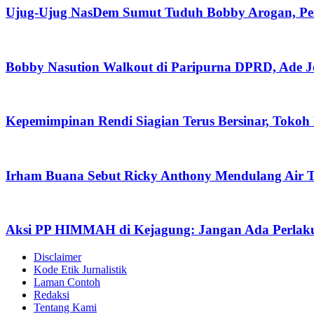
Ujug-Ujug NasDem Sumut Tuduh Bobby Arogan, Pe
Bobby Nasution Walkout di Paripurna DPRD, Ade J
Kepemimpinan Rendi Siagian Terus Bersinar, Tok
Irham Buana Sebut Ricky Anthony Mendulang Air T
Aksi PP HIMMAH di Kejagung: Jangan Ada Perlaku
Disclaimer
Kode Etik Jurnalistik
Laman Contoh
Redaksi
Tentang Kami