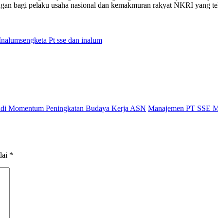
 bagi pelaku usaha nasional dan kemakmuran rakyat NKRI yang telah d
 Inalum
sengketa Pt sse dan inalum
 Jadi Momentum Peningkatan Budaya Kerja ASN
Manajemen PT SSE Min
dai
*