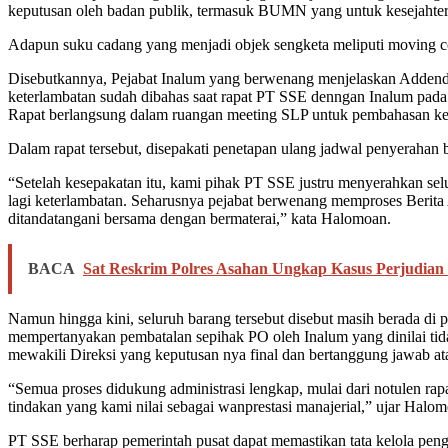
keputusan oleh badan publik, termasuk BUMN yang untuk kesejahte
Adapun suku cadang yang menjadi objek sengketa meliputi moving cor
Disebutkannya, Pejabat Inalum yang berwenang menjelaskan Addendum
keterlambatan sudah dibahas saat rapat PT SSE denngan Inalum pada
Rapat berlangsung dalam ruangan meeting SLP untuk pembahasan ke
Dalam rapat tersebut, disepakati penetapan ulang jadwal penyerahan 
“Setelah kesepakatan itu, kami pihak PT SSE justru menyerahkan selur
lagi keterlambatan. Seharusnya pejabat berwenang memproses Berit
ditandatangani bersama dengan bermaterai,” kata Halomoan.
BACA
Sat Reskrim Polres Asahan Ungkap Kasus Perjudian J
Namun hingga kini, seluruh barang tersebut disebut masih berada d
mempertanyakan pembatalan sepihak PO oleh Inalum yang dinilai tida
mewakili Direksi yang keputusan nya final dan bertanggung jawab at
“Semua proses didukung administrasi lengkap, mulai dari notulen rap
tindakan yang kami nilai sebagai wanprestasi manajerial,” ujar Halo
PT SSE berharap pemerintah pusat dapat memastikan tata kelola pen