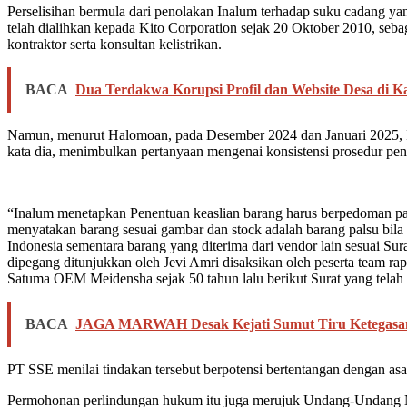
Perselisihan bermula dari penolakan Inalum terhadap suku cadang y
telah dialihkan kepada Kito Corporation sejak 20 Oktober 2010, seba
kontraktor serta konsultan kelistrikan.
BACA
Dua Terdakwa Korupsi Profil dan Website Desa di Ka
Namun, menurut Halomoan, pada Desember 2024 dan Januari 2025, Ina
kata dia, menimbulkan pertanyaan mengenai konsistensi prosedur pene
“Inalum menetapkan Penentuan keaslian barang harus berpedoman pa
menyatakan barang sesuai gambar dan stock adalah barang palsu bila d
Indonesia sementara barang yang diterima dari vendor lain sesuai 
dipegang ditunjukkan oleh Jevi Amri disaksikan oleh peserta team ra
Satuma OEM Meidensha sejak 50 tahun lalu berikut Surat yang tela
BACA
JAGA MARWAH Desak Kejati Sumut Tiru Ketegasan J
PT SSE menilai tindakan tersebut berpotensi bertentangan dengan a
Permohonan perlindungan hukum itu juga merujuk Undang-Undang Nom