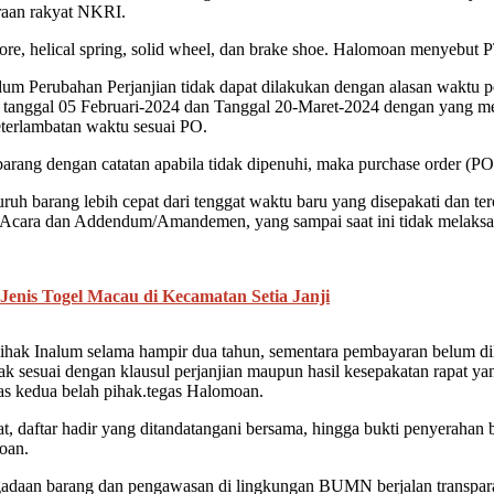
raan rakyat NKRI.
e, helical spring, solid wheel, dan brake shoe. Halomoan menyebut PT
 Perubahan Perjanjian tidak dapat dilakukan dengan alasan waktu pe
 tanggal 05 Februari-2024 dan Tanggal 20-Maret-2024 dengan yang me
terlambatan waktu sesuai PO.
barang dengan catatan apabila tidak dipenuhi, maka purchase order (PO)
uh barang lebih cepat dari tenggat waktu baru yang disepakati dan terca
a Acara dan Addendum/Amandemen, yang sampai saat ini tidak melaks
enis Togel Macau di Kecamatan Setia Janji
i pihak Inalum selama hampir dua tahun, sementara pembayaran belum 
k sesuai dengan klausul perjanjian maupun hasil kesepakatan rapat ya
as kedua belah pihak.tegas Halomoan.
at, daftar hadir yang ditandatangani bersama, hingga bukti penyeraha
moan.
gadaan barang dan pengawasan di lingkungan BUMN berjalan transparan