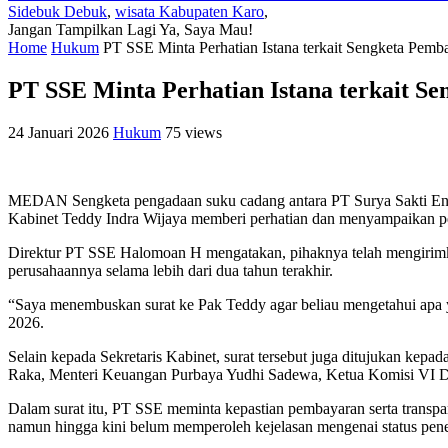
Sidebuk Debuk
,
wisata Kabupaten Karo
,
Jangan Tampilkan Lagi
Ya, Saya Mau!
Home
Hukum
PT SSE Minta Perhatian Istana terkait Sengketa Pem
PT SSE Minta Perhatian Istana terkait S
24 Januari 2026
Hukum
75 views
MEDAN Sengketa pengadaan suku cadang antara PT Surya Sakti Engi
Kabinet Teddy Indra Wijaya memberi perhatian dan menyampaikan per
Direktur PT SSE Halomoan H mengatakan, pihaknya telah mengirimka
perusahaannya selama lebih dari dua tahun terakhir.
“Saya menembuskan surat ke Pak Teddy agar beliau mengetahui apa y
2026.
Selain kepada Sekretaris Kabinet, surat tersebut juga ditujukan 
Raka, Menteri Keuangan Purbaya Yudhi Sadewa, Ketua Komisi VI 
Dalam surat itu, PT SSE meminta kepastian pembayaran serta trans
namun hingga kini belum memperoleh kejelasan mengenai status pen