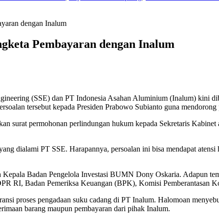
bayaran dengan Inalum
engketa Pembayaran dengan Inalum
neering (SSE) dan PT Indonesia Asahan Aluminium (Inalum) kini dib
soalan tersebut kepada Presiden Prabowo Subianto guna mendorong pe
n surat permohonan perlindungan hukum kepada Sekretaris Kabinet a
ang dialami PT SSE. Harapannya, persoalan ini bisa mendapat atensi h
kepada Kepala Badan Pengelola Investasi BUMN Dony Oskaria. Adapun t
DPR RI, Badan Pemeriksa Keuangan (BPK), Komisi Pemberantasan Ko
paransi proses pengadaan suku cadang di PT Inalum. Halomoan menyeb
erimaan barang maupun pembayaran dari pihak Inalum.