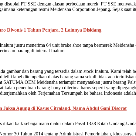
ang disuplai PT SSE dengan alasan perbedaan merek. PT SSE menyataka
gaimana keterangan resmi Meidensha Corporation Jepang. Sejak saat it
ro Divonis 1 Tahun Penjara, 2 Lainnya Disidang
lum justru menerima 64 unit brake shoe tanpa bermerek Meidensha dar
rimaan barang di internal Inalum.
da gambar dan barang yang tersedia dalam stock Inalum. Kami telah 
iteliti label ditempelkan diatas barang sama sekali tidak ada tertuli
Surat SATUMA OEM Meidensha terlampir menyatakan justru barang Pals
pat kalau penentuan barang hanya diterima harus seperti yang dipegang
h diterjemahkan oleh Terjemahan Tersumpah ke bahasa Indonesia adal
aksa Agung di Kasus Citraland, Nama Abdul Gani Disorot
sas itikad baik sebagaimana diatur dalam Pasal 1338 Kitab Undang-Un
or 30 Tahun 2014 tentang Administrasi Pemerintahan, khususnya terk