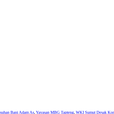
Asuhan Bani Adam As
,
Yayasan MBG Tapteng
,
WKI Sumut Desak Komi