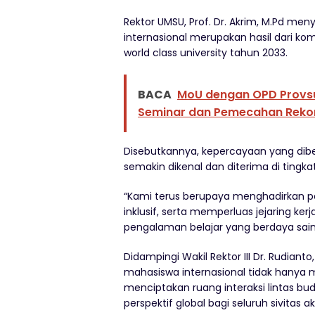
Rektor UMSU, Prof. Dr. Akrim, M.Pd m
internasional merupakan hasil dari ko
world class university tahun 2033.
BACA
MoU dengan OPD Provsu,
Seminar dan Pemecahan Rekor 
Disebutkannya, kepercayaan yang dibe
semakin dikenal dan diterima di tingkat
“Kami terus berupaya menghadirkan pe
inklusif, serta memperluas jejaring k
pengalaman belajar yang berdaya saing
Didampingi Wakil Rektor III Dr. Rudian
mahasiswa internasional tidak hanya me
menciptakan ruang interaksi lintas 
perspektif global bagi seluruh sivitas