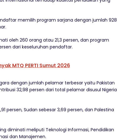
internasional terhadap kualitas pendidikan yang
pendaftar memilih program sarjana dengan jumlah 928
ar.
ati oleh 260 orang atau 21,3 persen, dan program
 persen dari keseluruhan pendaftar.
nyak MTQ PERTI Sumut 2026
gara dengan jumlah pelamar terbesar yaitu Pakistan
ibusi 32,98 persen dari total pelamar disusul Nigeria
1 persen, Sudan sebesar 3,69 persen, dan Palestina
ng diminati meliputi Teknologi Informasi, Pendidikan
rmasi dan Manajemen.