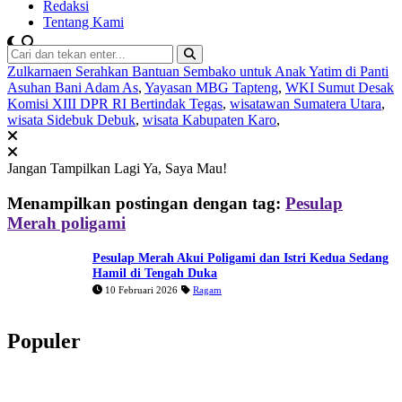
Redaksi
Tentang Kami
Zulkarnaen Serahkan Bantuan Sembako untuk Anak Yatim di Panti
Asuhan Bani Adam As
,
Yayasan MBG Tapteng
,
WKI Sumut Desak
Komisi XIII DPR RI Bertindak Tegas
,
wisatawan Sumatera Utara
,
wisata Sidebuk Debuk
,
wisata Kabupaten Karo
,
Jangan Tampilkan Lagi
Ya, Saya Mau!
Menampilkan postingan dengan tag:
Pesulap
Merah poligami
Pesulap Merah Akui Poligami dan Istri Kedua Sedang
Hamil di Tengah Duka
10 Februari 2026
Ragam
Populer