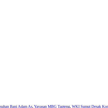
Asuhan Bani Adam As
,
Yayasan MBG Tapteng
,
WKI Sumut Desak Komi