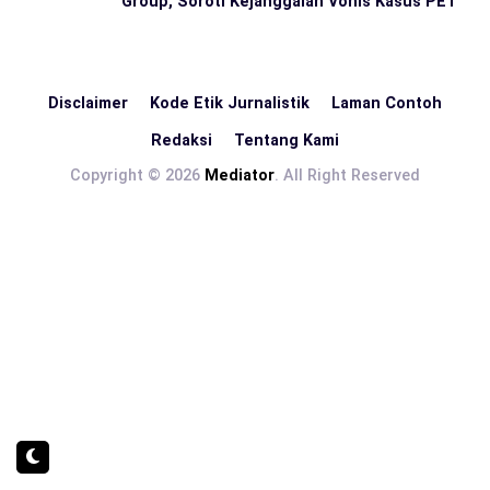
Group, Soroti Kejanggalan Vonis Kasus PET
Disclaimer
Kode Etik Jurnalistik
Laman Contoh
Redaksi
Tentang Kami
Copyright © 2026
Mediator
. All Right Reserved