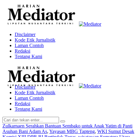
Disclaimer
Kode Etik Jurnalistik
Laman Contoh
Redaksi
Tentang Kami
Disclaimer
Kode Etik Jurnalistik
Laman Contoh
Redaksi
Tentang Kami
Zulkarnaen Serahkan Bantuan Sembako untuk Anak Yatim di Panti
Asuhan Bani Adam As
,
Yayasan MBG Tapteng
,
WKI Sumut Desak
Komisi XIII DPR RI Bertindak Tegas
,
wisatawan Sumatera Utara
,