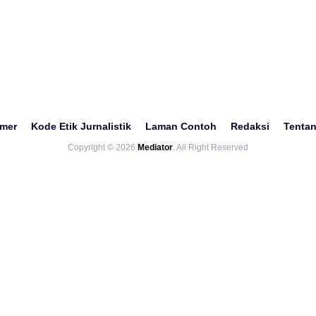
imer
Kode Etik Jurnalistik
Laman Contoh
Redaksi
Tenta
Copyright © 2026
Mediator
. All Right Reserved