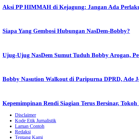
Aksi PP HIMMAH di Kejagung: Jangan Ada Perlaku
Siapa Yang Gembosi Hubungan NasDem-Bobby?
Ujug-Ujug NasDem Sumut Tuduh Bobby Arogan, Pe
Bobby Nasution Walkout di Paripurna DPRD, Ade J
Kepemimpinan Rendi Siagian Terus Bersinar, Tok
Disclaimer
Kode Etik Jurnalistik
Laman Contoh
Redaksi
Tentang Kami