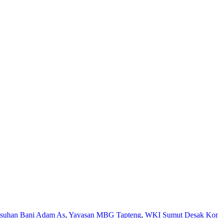
Asuhan Bani Adam As
,
Yayasan MBG Tapteng
,
WKI Sumut Desak Komi