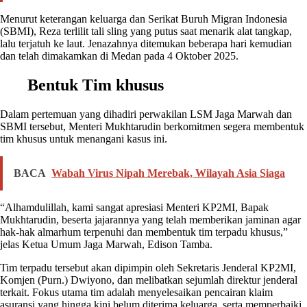
Menurut keterangan keluarga dan Serikat Buruh Migran Indonesia
(SBMI), Reza terlilit tali sling yang putus saat menarik alat tangkap,
lalu terjatuh ke laut. Jenazahnya ditemukan beberapa hari kemudian
dan telah dimakamkan di Medan pada 4 Oktober 2025.
Bentuk Tim khusus
Dalam pertemuan yang dihadiri perwakilan LSM Jaga Marwah dan
SBMI tersebut, Menteri Mukhtarudin berkomitmen segera membentuk
tim khusus untuk menangani kasus ini.
BACA
Wabah Virus Nipah Merebak, Wilayah Asia Siaga
“Alhamdulillah, kami sangat apresiasi Menteri KP2MI, Bapak
Mukhtarudin, beserta jajarannya yang telah memberikan jaminan agar
hak-hak almarhum terpenuhi dan membentuk tim terpadu khusus,”
jelas Ketua Umum Jaga Marwah, Edison Tamba.
Tim terpadu tersebut akan dipimpin oleh Sekretaris Jenderal KP2MI,
Komjen (Purn.) Dwiyono, dan melibatkan sejumlah direktur jenderal
terkait. Fokus utama tim adalah menyelesaikan pencairan klaim
asuransi yang hingga kini belum diterima keluarga, serta memperbaiki