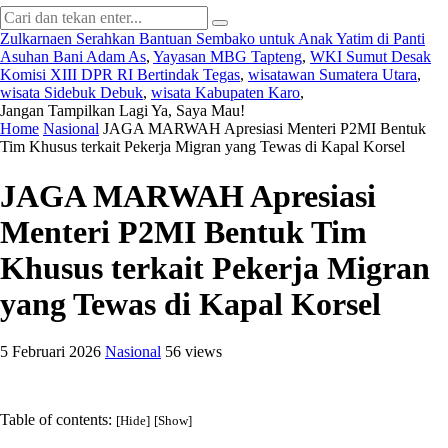
Zulkarnaen Serahkan Bantuan Sembako untuk Anak Yatim di Panti
Asuhan Bani Adam As
,
Yayasan MBG Tapteng
,
WKI Sumut Desak
Komisi XIII DPR RI Bertindak Tegas
,
wisatawan Sumatera Utara
,
wisata Sidebuk Debuk
,
wisata Kabupaten Karo
,
Jangan Tampilkan Lagi
Ya, Saya Mau!
Home
Nasional
JAGA MARWAH Apresiasi Menteri P2MI Bentuk
Tim Khusus terkait Pekerja Migran yang Tewas di Kapal Korsel
JAGA MARWAH Apresiasi
Menteri P2MI Bentuk Tim
Khusus terkait Pekerja Migran
yang Tewas di Kapal Korsel
5 Februari 2026
Nasional
56 views
Table of contents:
[Hide]
[Show]