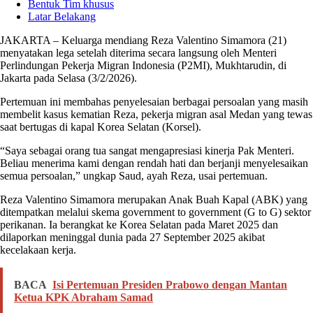
Bentuk Tim khusus
Latar Belakang
JAKARTA – Keluarga mendiang Reza Valentino Simamora (21)
menyatakan lega setelah diterima secara langsung oleh Menteri
Perlindungan Pekerja Migran Indonesia (P2MI), Mukhtarudin, di
Jakarta pada Selasa (3/2/2026).
Pertemuan ini membahas penyelesaian berbagai persoalan yang masih
membelit kasus kematian Reza, pekerja migran asal Medan yang tewas
saat bertugas di kapal Korea Selatan (Korsel).
“Saya sebagai orang tua sangat mengapresiasi kinerja Pak Menteri.
Beliau menerima kami dengan rendah hati dan berjanji menyelesaikan
semua persoalan,” ungkap Saud, ayah Reza, usai pertemuan.
Reza Valentino Simamora merupakan Anak Buah Kapal (ABK) yang
ditempatkan melalui skema government to government (G to G) sektor
perikanan. Ia berangkat ke Korea Selatan pada Maret 2025 dan
dilaporkan meninggal dunia pada 27 September 2025 akibat
kecelakaan kerja.
BACA
Isi Pertemuan Presiden Prabowo dengan Mantan
Ketua KPK Abraham Samad