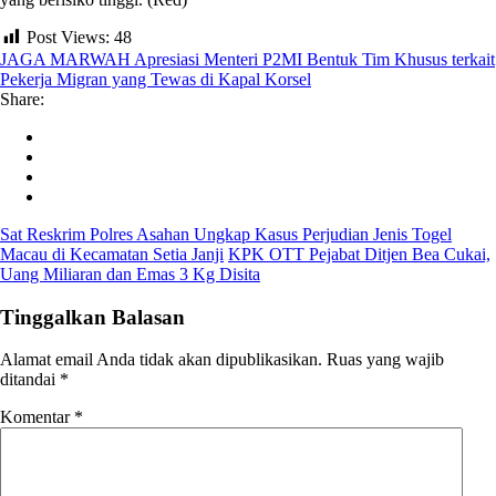
Post Views:
48
JAGA MARWAH Apresiasi Menteri P2MI Bentuk Tim Khusus terkait
Pekerja Migran yang Tewas di Kapal Korsel
Share:
Sat Reskrim Polres Asahan Ungkap Kasus Perjudian Jenis Togel
Macau di Kecamatan Setia Janji
KPK OTT Pejabat Ditjen Bea Cukai,
Uang Miliaran dan Emas 3 Kg Disita
Tinggalkan Balasan
Alamat email Anda tidak akan dipublikasikan.
Ruas yang wajib
ditandai
*
Komentar
*