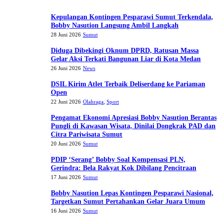
Kepulangan Kontingen Pesparawi Sumut Terkendala,
Bobby Nasution Langsung Ambil Langkah
28 Juni 2026
Sumut
Diduga Dibekingi Oknum DPRD, Ratusan Massa
Gelar Aksi Terkati Bangunan Liar di Kota Medan
26 Juni 2026
News
DSIL Kirim Atlet Terbaik Deliserdang ke Pariaman
Open
22 Juni 2026
Olahraga
,
Sport
Pengamat Ekonomi Apresiasi Bobby Nasution Berantas
Pungli di Kawasan Wisata, Dinilai Dongkrak PAD dan
Citra Pariwisata Sumut
20 Juni 2026
Sumut
PDIP ‘Serang’ Bobby Soal Kompensasi PLN,
Gerindra: Bela Rakyat Kok Dibilang Pencitraan
17 Juni 2026
Sumut
Bobby Nasution Lepas Kontingen Pesparawi Nasional,
Targetkan Sumut Pertahankan Gelar Juara Umum
16 Juni 2026
Sumut