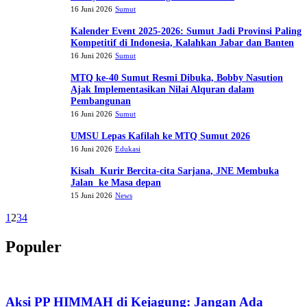
16 Juni 2026
Sumut
Kalender Event 2025-2026: Sumut Jadi Provinsi Paling
Kompetitif di Indonesia, Kalahkan Jabar dan Banten
16 Juni 2026
Sumut
MTQ ke-40 Sumut Resmi Dibuka, Bobby Nasution
Ajak Implementasikan Nilai Alquran dalam
Pembangunan
16 Juni 2026
Sumut
UMSU Lepas Kafilah ke MTQ Sumut 2026
16 Juni 2026
Edukasi
Kisah Kurir Bercita-cita Sarjana, JNE Membuka
Jalan ke Masa depan
15 Juni 2026
News
1
2
3
4
Populer
Aksi PP HIMMAH di Kejagung: Jangan Ada