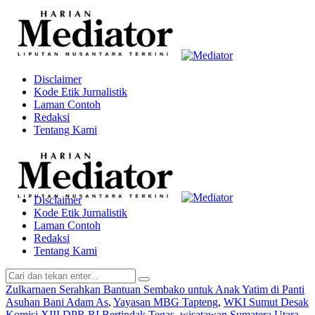
Disclaimer
Kode Etik Jurnalistik
Laman Contoh
Redaksi
Tentang Kami
Disclaimer
Kode Etik Jurnalistik
Laman Contoh
Redaksi
Tentang Kami
Zulkarnaen Serahkan Bantuan Sembako untuk Anak Yatim di Panti
Asuhan Bani Adam As
,
Yayasan MBG Tapteng
,
WKI Sumut Desak
Komisi XIII DPR RI Bertindak Tegas
,
wisatawan Sumatera Utara
,