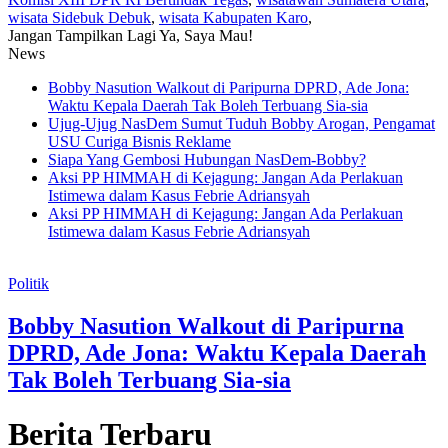
wisata Sidebuk Debuk
,
wisata Kabupaten Karo
,
Jangan Tampilkan Lagi
Ya, Saya Mau!
News
Bobby Nasution Walkout di Paripurna DPRD, Ade Jona:
Waktu Kepala Daerah Tak Boleh Terbuang Sia-sia
Ujug-Ujug NasDem Sumut Tuduh Bobby Arogan, Pengamat
USU Curiga Bisnis Reklame
Siapa Yang Gembosi Hubungan NasDem-Bobby?
Aksi PP HIMMAH di Kejagung: Jangan Ada Perlakuan
Istimewa dalam Kasus Febrie Adriansyah
Aksi PP HIMMAH di Kejagung: Jangan Ada Perlakuan
Istimewa dalam Kasus Febrie Adriansyah
Politik
Bobby Nasution Walkout di Paripurna
DPRD, Ade Jona: Waktu Kepala Daerah
Tak Boleh Terbuang Sia-sia
Berita Terbaru