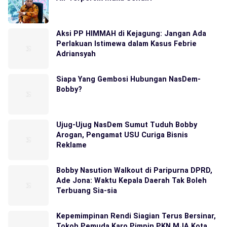
Aksi PP HIMMAH di Kejagung: Jangan Ada
Perlakuan Istimewa dalam Kasus Febrie
Adriansyah
Siapa Yang Gembosi Hubungan NasDem-
Bobby?
Ujug-Ujug NasDem Sumut Tuduh Bobby
Arogan, Pengamat USU Curiga Bisnis
Reklame
Bobby Nasution Walkout di Paripurna DPRD,
Ade Jona: Waktu Kepala Daerah Tak Boleh
Terbuang Sia-sia
Kepemimpinan Rendi Siagian Terus Bersinar,
Tokoh Pemuda Karo Pimpin PKN MJA Kota